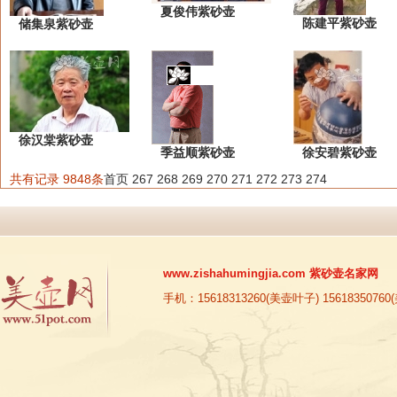
夏俊伟紫砂壶
陈建平紫砂壶
储集泉紫砂壶
徐汉棠紫砂壶
季益顺紫砂壶
徐安碧紫砂壶
共有记录 9848条
首页
267
268
269
270
271
272
273
274
www.zishahumingjia.com
紫砂壶名家网
手机：15618313260(美壶叶子) 15618350760