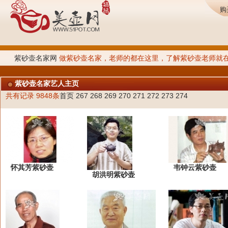
购
紫砂壶名家网
做紫砂壶名家，老师的都在这里，了解紫砂壶老师就在
紫砂壶名家艺人主页
共有记录 9848条
首页
267
268
269
270
271
272
273
274
怀其芳紫砂壶
韦钟云紫砂壶
胡洪明紫砂壶